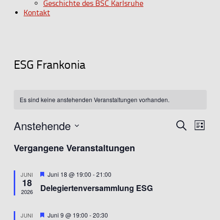
Geschichte des BSC Karlsruhe
Kontakt
ESG Frankonia
Es sind keine anstehenden Veranstaltungen vorhanden.
Anstehende
Veransta
Vera
Suche
Liste
Ansic
Suche
Datum
Navig
Vergangene Veranstaltungen
wählen.
und
Ansichten
Hervorgehoben
Juni 18 @ 19:00
-
21:00
JUNI
Navigati
18
Delegiertenversammlung ESG
2026
Hervorgehoben
Juni 9 @ 19:00
-
20:30
JUNI