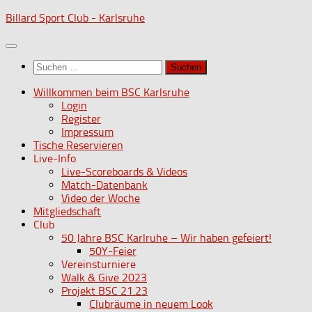
Zum
Billard Sport Club - Karlsruhe
Inhalt
springen
Suchen
nach:
Willkommen beim BSC Karlsruhe
Login
Register
Impressum
Tische Reservieren
Live-Info
Live-Scoreboards & Videos
Match-Datenbank
Video der Woche
Mitgliedschaft
Club
50 Jahre BSC Karlruhe – Wir haben gefeiert!
50Y-Feier
Vereinsturniere
Walk & Give 2023
Projekt BSC 21.23
Clubräume in neuem Look