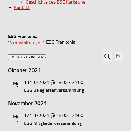
Geschichte des BSC Karlsruhe
Kontakt
ESG Frankonia
ESG Frankonia
Veranstaltungen
Veransta
Vera
Veranstaltungen
10/13/2021
 - 
8/6/2026
Liste
Ansi
Datum
Suche
Suche
Navi
wählen.
Oktober 2021
und
Ansichten
13/10/2021 @ 19:00
-
21:00
Mi.
13
Navigati
ESG Delegiertenversammlung
November 2021
17/11/2021 @ 19:00
-
21:00
Mi.
17
ESG Mitgliederversammlung