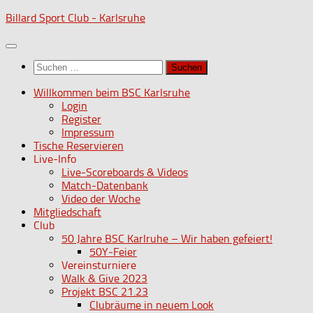
Zum
Billard Sport Club - Karlsruhe
Inhalt
springen
Suchen
nach:
Willkommen beim BSC Karlsruhe
Login
Register
Impressum
Tische Reservieren
Live-Info
Live-Scoreboards & Videos
Match-Datenbank
Video der Woche
Mitgliedschaft
Club
50 Jahre BSC Karlruhe – Wir haben gefeiert!
50Y-Feier
Vereinsturniere
Walk & Give 2023
Projekt BSC 21.23
Clubräume in neuem Look