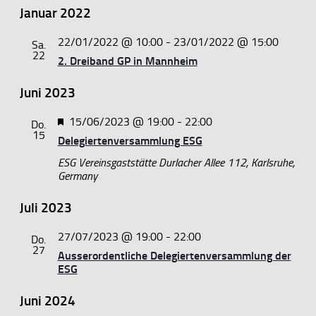
Januar 2022
22/01/2022 @ 10:00
-
23/01/2022 @ 15:00
Sa.
22
2. Dreiband GP in Mannheim
Juni 2023
Hervorgehoben
15/06/2023 @ 19:00
-
22:00
Do.
15
Delegiertenversammlung ESG
ESG Vereinsgaststätte
Durlacher Allee 112, Karlsruhe,
Germany
Juli 2023
27/07/2023 @ 19:00
-
22:00
Do.
27
Ausserordentliche Delegiertenversammlung der
ESG
Juni 2024