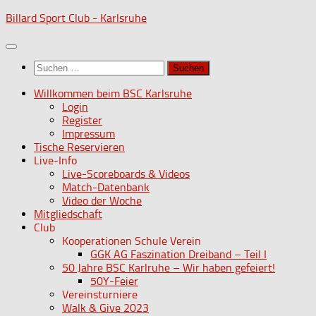
Zum
Billard Sport Club - Karlsruhe
Inhalt
springen
Suchen
nach:
Willkommen beim BSC Karlsruhe
Login
Register
Impressum
Tische Reservieren
Live-Info
Live-Scoreboards & Videos
Match-Datenbank
Video der Woche
Mitgliedschaft
Club
Kooperationen Schule Verein
GGK AG Faszination Dreiband – Teil I
50 Jahre BSC Karlruhe – Wir haben gefeiert!
50Y-Feier
Vereinsturniere
Walk & Give 2023