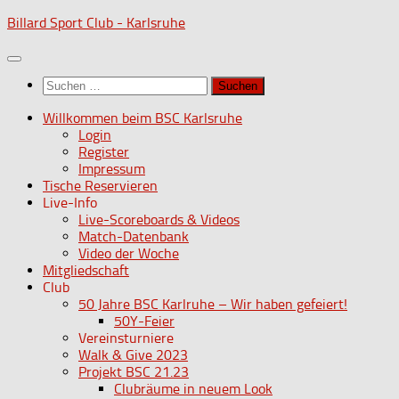
Zum
Billard Sport Club - Karlsruhe
Inhalt
springen
Suchen
nach:
Willkommen beim BSC Karlsruhe
Login
Register
Impressum
Tische Reservieren
Live-Info
Live-Scoreboards & Videos
Match-Datenbank
Video der Woche
Mitgliedschaft
Club
50 Jahre BSC Karlruhe – Wir haben gefeiert!
50Y-Feier
Vereinsturniere
Walk & Give 2023
Projekt BSC 21.23
Clubräume in neuem Look