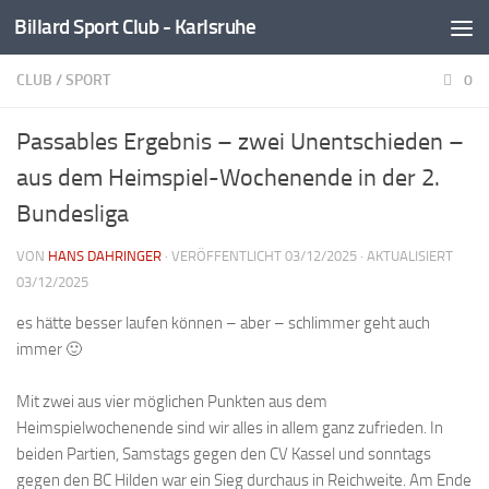
Billard Sport Club - Karlsruhe
Zum Inhalt springen
CLUB
/
SPORT
0
Passables Ergebnis – zwei Unentschieden –
aus dem Heimspiel-Wochenende in der 2.
Bundesliga
VON
HANS DAHRINGER
· VERÖFFENTLICHT
03/12/2025
· AKTUALISIERT
03/12/2025
es hätte besser laufen können – aber – schlimmer geht auch
immer 🙂
Mit zwei aus vier möglichen Punkten aus dem
Heimspielwochenende sind wir alles in allem ganz zufrieden. In
beiden Partien, Samstags gegen den CV Kassel und sonntags
gegen den BC Hilden war ein Sieg durchaus in Reichweite. Am Ende